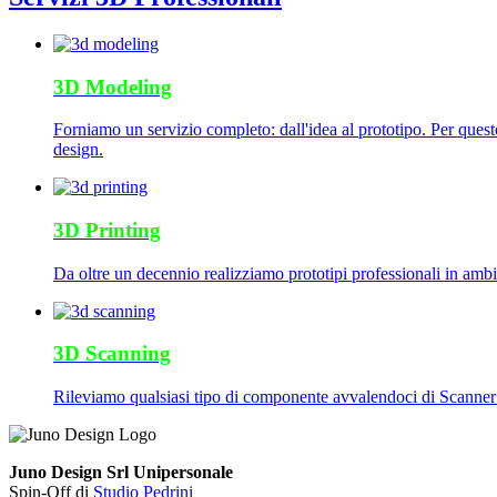
3D Modeling
Forniamo un servizio completo: dall'idea al prototipo. Per quest
design.
3D Printing
Da oltre un decennio realizziamo prototipi professionali in ambit
3D Scanning
Rileviamo qualsiasi tipo di componente avvalendoci di Scanner 3D 
Juno Design Srl Unipersonale
Spin-Off di
Studio Pedrini