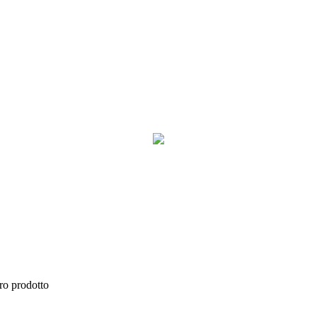
THIS IS A LEGACY WEBSITE [2015-2020]!
LICCA QUA E CONTINUA SUL NUOVO SITO AGGIORNAT
tro prodotto