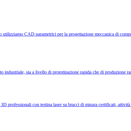
o utilizziamo CAD parametrici per la progettazione meccanica di componen
o industriale, sia a livello di prototipazione rapida che di produzione r
professionali con testina laser su bracci di misura certificati, attività