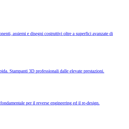
ti, assiemi e disegni costruttivi oltre a superfici avanzate di
apida. Stampanti 3D professionali dalle elevate prestazioni.
 fondamentale per il reverse engineering ed il re-design.